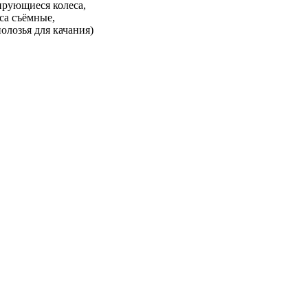
ирующиеся колеса,
са съёмные,
олозья для качания)