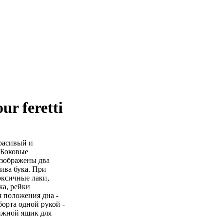
r feretti
расивый и
 Боковые
изображены два
ива бука. При
оксичные лаки,
ка, рейки
я положения дна -
орта одной рукой -
ижной ящик для