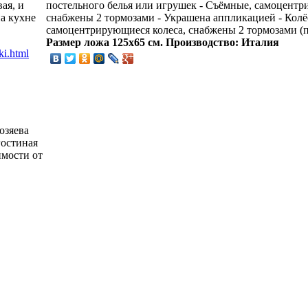
постельного белья или игрушек - Съёмные, самоцентр
ая, и
снабжены 2 тормозами - Украшена аппликацией - Колё
а кухне
самоцентрирующиеся колеса, снабжены 2 тормозами (п
Размер ложа 125х65 см.
Производство: Италия
озяева
гостиная
имости от