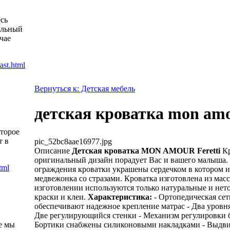
есь
альный
чае
Вернуться к: Детская мебель
детская кроватка mon amou
оторое
т в
pic_52bc8aae16977.jpg
Описание
Детская кроватка MON AMOUR Feretti
К
оригинальный дизайн порадует Вас и вашего малыша.
ограждения кроватки украшены сердечком в котором 
медвежонка со стразами. Кроватка изготовлена из масс
изготовлении используются только натуральные и нет
краски и клеи.
Характеристика:
- Ортопедическая сет
обеспечивают надежное крепление матрас - Два уровн
Две регулирующийся стенки - Механизм регулировки б
Бортики снабжены силиконовыми накладками - Выдв
е мы