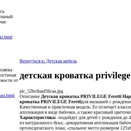
есь
альный
чае
Вернуться к: Детская мебель
озяева
детская кроватка privilege 
гостиная
имости от
pic_52bc8aad56caa.jpg
Описание
Детская кроватка PRIVILEGE Feretti
Нар
кроватка PRIVILEGE Feretti
для малышей с рождения 
Качественная и практичная модель. Ее отличает класс
аппликация в виде бабочки, а также красивый цветоч
Характеристика:
-подойдет для детей с рождения до 4
из натурального бука; -декоративная аппликация бабоч
ортопедического ложа; -спальное место размером 125х6