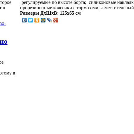
-регулируемые по высоте борта; -силиконовые наклад
оторое
прорезиненные колесики с тормозами; -вместительный 
т в
Размеры ДхШхВ: 125х65 см
жно
ое
этому в