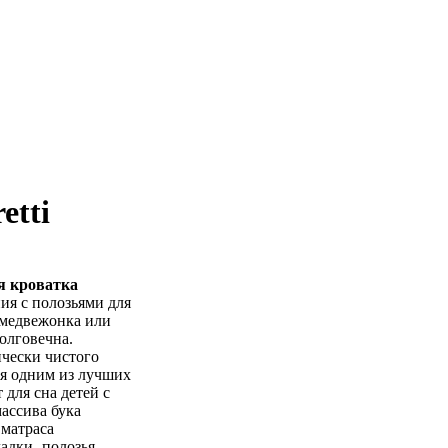
etti
я кроватка
ния с полозьями для
 медвежонка или
олговечна.
чески чистого
ся одним из лучших
 для сна детей с
массива бука
 матраса
адки -полозья