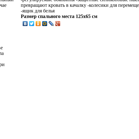
превращают кровать в качалку -колесики для перемещ
чае
-ящик для белья
Размер спального места 125х65 см
ве
ла
ри