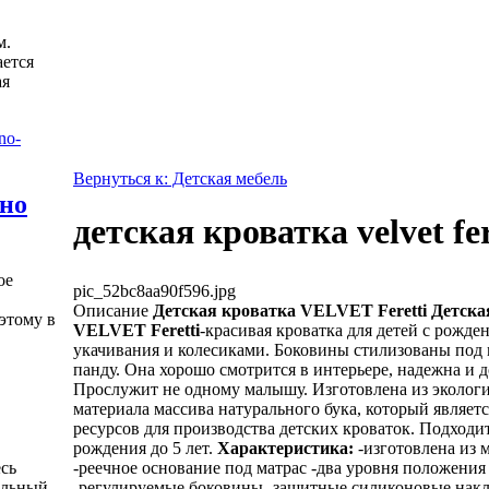
м.
ется
ая
Вернуться к: Детская мебель
жно
детская кроватка velvet fer
ое
pic_52bc8aa90f596.jpg
Описание
Детская кроватка VELVET Feretti
Детска
этому в
VELVET Feretti
-красивая кроватка для детей с рожде
укачивания и колесиками. Боковины стилизованы под
панду. Она хорошо смотрится в интерьере, надежна и д
Прослужит не одному малышу. Изготовлена из экологи
материала массива натурального бука, который являет
ресурсов для производства детских кроваток. Подходит
рождения до 5 лет.
Характеристика:
-изготовлена из 
-реечное основание под матрас -два уровня положения
есь
-регулируемые боковины -защитные силиконовые накл
альный