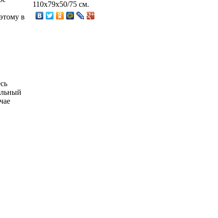
110х79х50/75 см.
этому в
есь
альный
чае