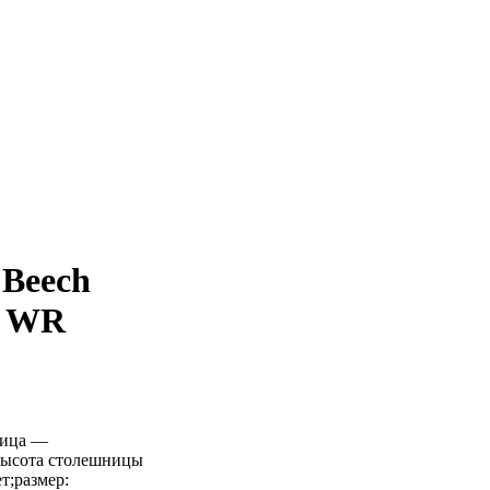
 Beech
5 WR
ница —
;высота столешницы
ет;размер: