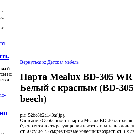
ве
ла
ри
ить
Вернуться к: Детская мебель
ожей.
Парта Mealux BD-305 WR
тем не
яется
Белый с красным (BD-30
beech)
жно
pic_52bc8b2a143af.jpg
Описание
Особенности парты Mealux BD-305:столеш
бук;возможность регулировки высоты и угла наклона
от 50 см до 75 см;резиновые колесики;возраст: от 3-х л
ое