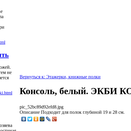
ве
ла
ри
ить
ожей.
тем не
Вернуться к: Этажерки, книжные полки
яется
Консоль, белый. ЭКБИ 
pic_52bc89d92efd8.jpg
Описание
Подходит для полок глубиной 19 и 28 см.
озяева
гостиная