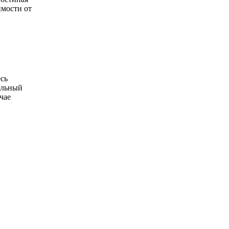
имости от
есь
альный
чае