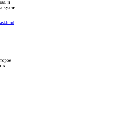
ая, и
а кухне
оторое
т в