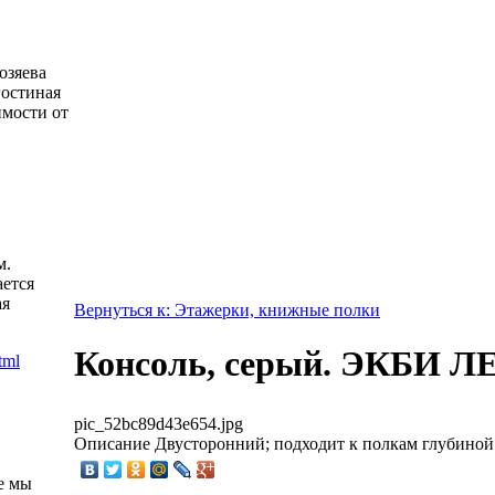
озяева
гостиная
имости от
м.
ется
ая
Вернуться к: Этажерки, книжные полки
Консоль, серый. ЭКБИ 
pic_52bc89d43e654.jpg
Описание
Двусторонний; подходит к полкам глубиной 
е мы