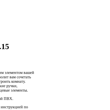
.15
им элементом вашей
олит вам сочетать
роить комнату.
кие ручки,
рцевые элементы.
ой ПВХ.
й инструкцией по