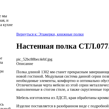
е мы
ая, и
а кухне
Вернуться к: Этажерки, книжные полки
Настенная полка СТЛ.077
ве
pic_52bc88bec4ebf.jpg
ла
Описание
ри
Полка длиной 1302 мм станет прекрасным завершающ
новой гостиной. Модульная система данной серии позв
необходимые элементы, комфортно и оптимально обуст
Отличительная черта мебели из этой серии металличес
выполненные в стогом стиле, а также скругленные то
Мебель изготовлена из ЛДСП, края обработаны кромк
есь
Изделие поставляется в разобранном виде с подробно
альный