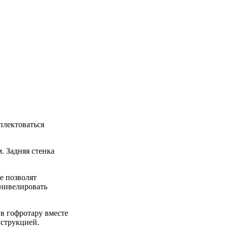
плектоваться
. Задняя стенка
е позволят
снивелировать
 в гофротару вместе
нструкцией.