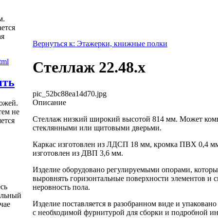
м.
ется
ая
Вернуться к: Этажерки, книжные полки
Стеллаж 22.48.х
ить
pic_52bc88ea14d70.jpg
Описание
ожей.
тем не
Стеллаж низкий широкий высотой 814 мм. Может ком
яется
стеклянными или щитовыми дверьми.
Каркас изготовлен из ЛДСП 18 мм, кромка ПВХ 0,4 мм
изготовлен из ДВП 3,6 мм.
Изделие оборудовано регулируемыми опорами, которы
выровнять горизонтальные поверхности элементов и 
есь
неровность пола.
альный
Изделие поставляется в разобранном виде и упаковано
чае
с необходимой фурнитурой для сборки и подробной и