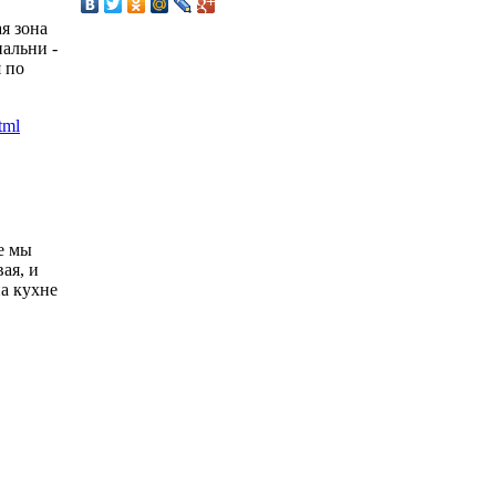
я зона
пальни -
 по
е мы
ая, и
а кухне