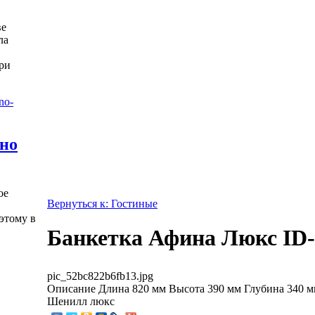
ве
ла
ри
жно
ое
Вернуться к: Гостиные
этому в
Банкетка Афина Люкс ID-
pic_52bc822b6fb13.jpg
Описание
Длина 820 мм Высота 390 мм Глубина 340 м
Шенилл люкс