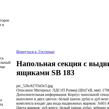
оторое
т в
Вернуться к: Гостиные
есь
Напольная секция с выд
альный
чае
ящиками SB 183
pic_52bc827f3d3e5.jpg
Описание
Материал: ЛДСтП Размер (ШхГхВ, мм): 179
Дополнительная информация: Корпус напольной секц
выполнен в двух цветах: белый (шпон дуба) и дуб венг
ве
комплекта входят два вида выдвижных ящиков: А601-4
ла
Цвета ящиков: дуб венге, белый (шпон дуба), зебрано 