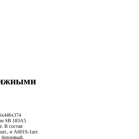
вижными
6x446x374
ии SB 183A5
е. В состав
шт., и А601S-1шт.
и бордовый.