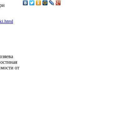
ри
озяева
гостиная
имости от