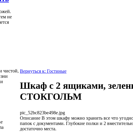
ожей.
тем не
яется
и чистой,
Вернуться к: Гостиные
изни
ки
Шкаф с 2 ящиками, зелен
СТОКГОЛЬМ
pic_52bc823be498e.jpg
Описание
В этом шкафу можно хранить все что угодно 
ве
папок с документами. Глубокие полки и 2 вместитель
ла
достаточно места.