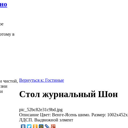
жно
ое
этому в
Вернуться к: Гостиные
и чистой,
изни
ки
Стол журнальный Шон
pic_52bc82e31c9bd.jpg
Описание
Цвет: Венге-Ясень шимо. Размер: 1002х452х
ЛДСП. Выдвижной элмент