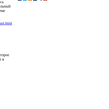
есь
альный
чае
оторое
т в