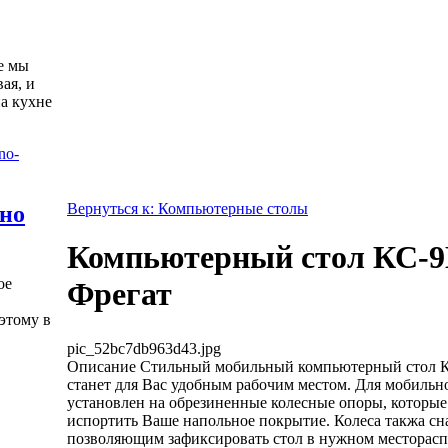
е мы
ая, и
а кухне
Вернуться к: Компьютерные столы
жно
Компьютерный стол КС-
ое
Фрегат
этому в
pic_52bc7db963d43.jpg
Описание
Стильный мобильный компьютерный стол 
станет для Вас удобным рабочим местом. Для мобильн
установлен на обрезиненные колесные опоры, которые
испортить Ваше напольное покрытие. Колеса такжа с
позволяющим зафиксировать стол в нужном месторас