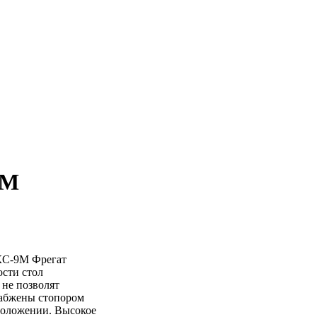
9М
КС-9М Фрегат
ости стол
 не позволят
набжены стопором
положении. Высокое