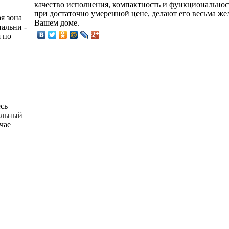
качество исполнения, компактность и функциональнос
при достаточно умеренной цене, делают его весьма же
я зона
Вашем доме.
пальни -
 по
есь
альный
чае