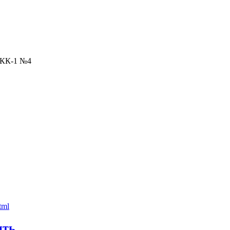
СКК-1 №4
ить