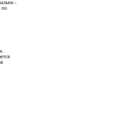
пальни -
 по
м.
ется
ая