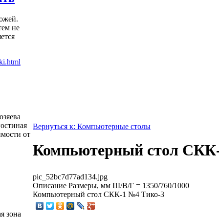
ожей.
тем не
яется
озяева
гостиная
Вернуться к: Компьютерные столы
имости от
Компьютерный стол СКК
pic_52bc7d77ad134.jpg
Описание
Размеры, мм Ш/В/Г = 1350/760/1000
Компьютерный стол СКК-1 №4 Тико-3
я зона