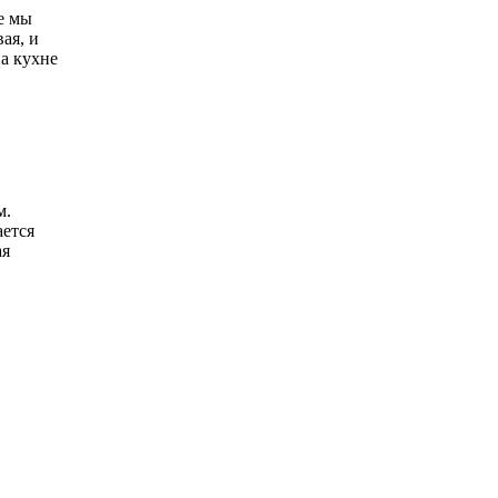
е мы
ая, и
а кухне
м.
ется
ая