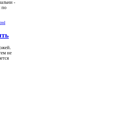
пальни -
 по
ить
ожей.
тем не
яется