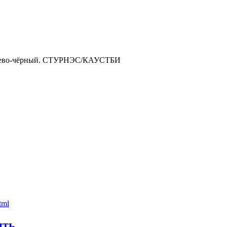
ичнево-чёрный. СТУРНЭС/КАУСТБИ
ить