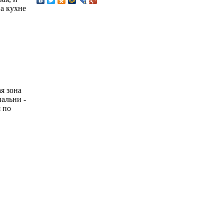
а кухне
я зона
пальни -
 по