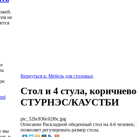
ожей.
тем не
яется
ве
ла
Вернуться к: Мебель для столовых
ри
Стол и 4 стула, коричнев
СТУРНЭС/КАУСТБИ
pic_52bc836c02f6c.jpg
Описание
Раскладной обеденный стол на 4-6 человек; 
позволяет регулировать размер стола.
е мы
ая, и