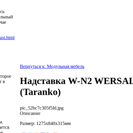
есь
альный
чае
Вернуться к: Модульная мебель
оторое
Надставка W-N2 WERSA
т в
(Taranko)
pic_52bc7c305f5fd.jpg
Описание
м.
Размер: 1275х840х315мм
ется
ая