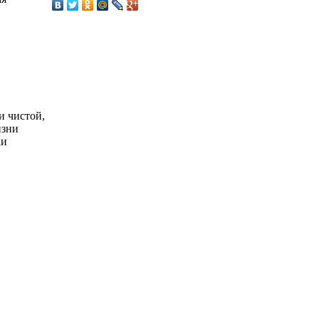
и чистой,
изни
ки