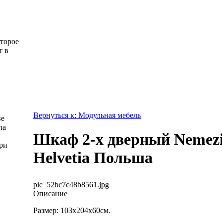
оторое
т в
Вернуться к: Модульная мебель
ве
ла
Шкаф 2-х дверный Nemezis
ри
Helvetia Польша
pic_52bc7c48b8561.jpg
Описание
Размер: 103х204х60см.