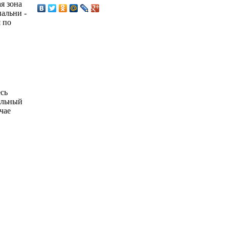
я зона
пальни -
 по
есь
альный
чае