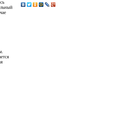
есь
альный
чае
м.
ется
ая