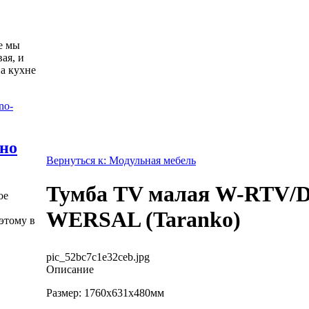
е мы
ая, и
а кухне
жно
Вернуться к: Модульная мебель
Тумба TV малая W-RTV/
ое
WERSAL (Taranko)
этому в
pic_52bc7c1e32ceb.jpg
Описание
Размер: 1760х631х480мм