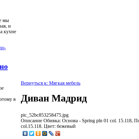
е мы
ая, и
а кухне
жно
Вернуться к: Мягкая мебель
ое
Диван Мадрид
этому в
pic_52bc853258475.jpg
Описание
Обивка: Основа - Spring pln 01 col. 15.118, П
col.15.118. Цвет: бежевый