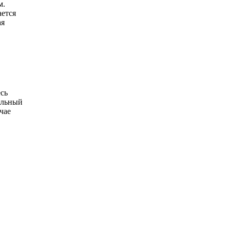
м.
ется
ая
есь
альный
чае