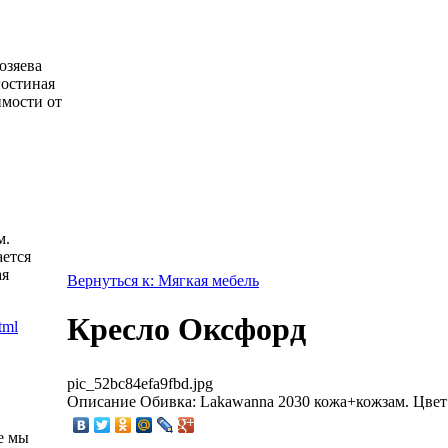
озяева
гостиная
имости от
м.
ется
ая
Вернуться к: Мягкая мебель
Кресло Оксфорд
pic_52bc84efa9fbd.jpg
Описание
Обивка: Lakawanna 2030 кожа+кожзам. Цвет
е мы