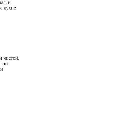
ая, и
а кухне
и чистой,
изни
ки