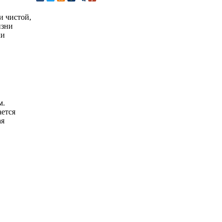
и чистой,
изни
ки
м.
ется
ая