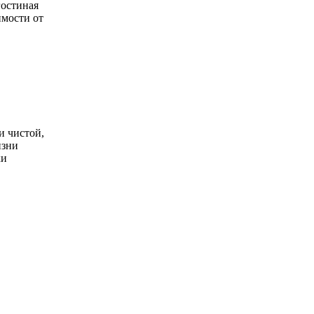
гостиная
имости от
и чистой,
изни
ки