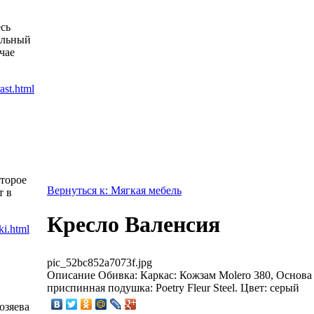
есь
альный
чае
оторое
Вернуться к: Мягкая мебель
т в
Кресло Валенсия
pic_52bc852a7073f.jpg
Описание
Обивка: Каркас: Кожзам Molero 380, Основа -
приспинная подушка: Poetry Fleur Steel. Цвет: серый
озяева