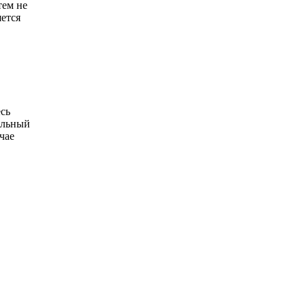
тем не
яется
есь
альный
чае