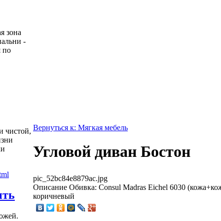
я зона
пальни -
 по
Вернуться к: Мягкая мебель
и чистой,
изни
Угловой диван Бостон
ки
pic_52bc84e8879ac.jpg
Описание
Обивка: Consul Madras Eichel 6030 (кожа+кож
ить
коричневый
ожей.