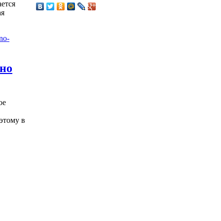
ется
ая
жно
ое
этому в