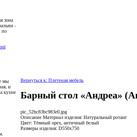
я зона
пальни -
 по
Вернуться к: Плетеная мебель
е мы
ая, и
а кухне
Барный стол «Андреа» (A
pic_52bc83bc983e0.jpg
Описание
Материал изделия: Натуральный ротанг
Цвет: Тёмный орех, античный белый
Размеры изделия: D550x750
м.