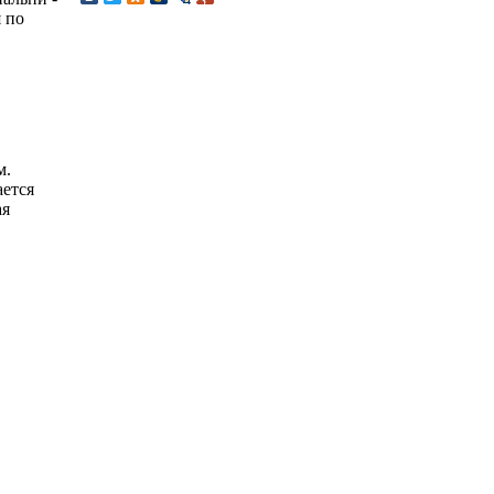
 по
м.
ется
ая