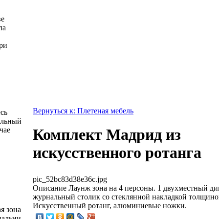
ве
ла
ри
Вернуться к: Плетеная мебель
есь
альный
чае
Комплект Мадрид из
искусственного ротанга
pic_52bc83d38e36c.jpg
Описание
Лаунж зона на 4 персоны. 1 двухместный див
журнальный столик со стеклянной накладкой толщино
Искусственный ротанг, алюминиевые ножки.
я зона
пальни -