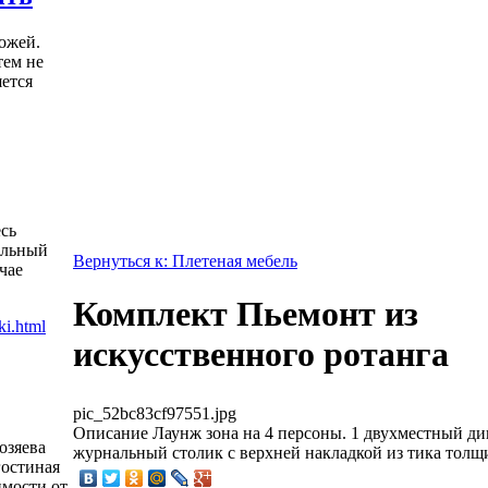
ожей.
тем не
яется
есь
альный
Вернуться к: Плетеная мебель
чае
Комплект Пьемонт из
искусственного ротанга
pic_52bc83cf97551.jpg
Описание
Лаунж зона на 4 персоны. 1 двухместный див
озяева
журнальный столик с верхней накладкой из тика толщ
гостиная
имости от