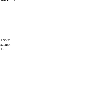
я зона
пальни -
 по