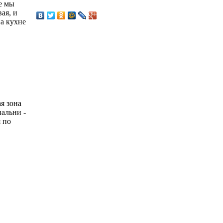
е мы
ая, и
а кухне
я зона
пальни -
 по