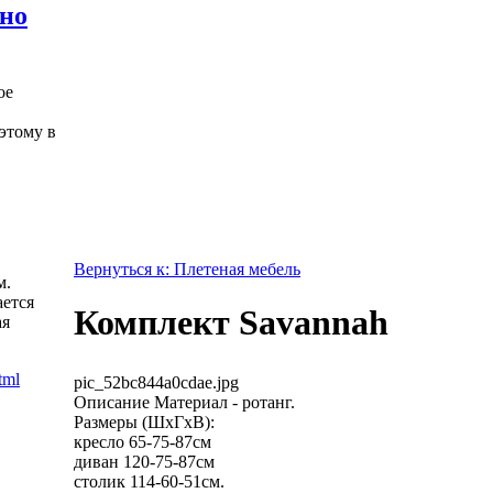
жно
ое
этому в
Вернуться к: Плетеная мебель
м.
ется
Комплект Savannah
ая
pic_52bc844a0cdae.jpg
Описание
Материал - ротанг.
Размеры (ШхГхВ):
кресло 65-75-87см
диван 120-75-87см
столик 114-60-51см.