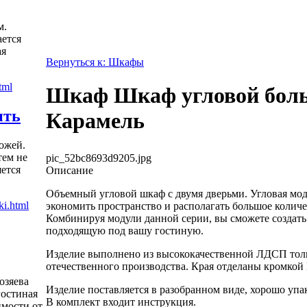
м.
ется
ая
Вернуться к: Шкафы
Шкаф Шкаф угловой бол
ить
Карамель
ожей.
тем не
pic_52bc8693d9205.jpg
яется
Описание
Объемный угловой шкаф с двумя дверьми. Угловая мод
экономить пространство и располагать большое количе
Комбинируя модули данной серии, вы сможете создать 
подходящую под вашу гостиную.
Изделие выполнено из высококачественной ЛДСП то
отечественного производства. Края отделаны кромкой 
озяева
Изделие поставляется в разобранном виде, хорошо упа
гостиная
В комплект входит инструкция.
имости от