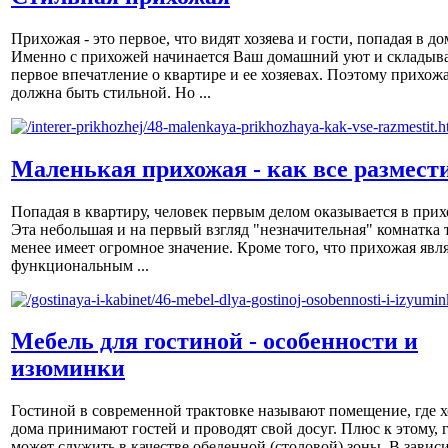
Прихожая - это первое, что видят хозяева и гости, попадая в до
Именно с прихожей начинается Ваш домашний уют и складыва
первое впечатление о квартире и ее хозяевах. Поэтому прихож
должна быть стильной. Но ...
Маленькая прихожая - как все размест
Попадая в квартиру, человек первым делом оказывается в прих
Эта небольшая и на первый взгляд "незначительная" комнатка 
менее имеет огромное значение. Кроме того, что прихожая явл
функциональным ...
Мебель для гостиной - особенности и
изюминки
Гостиной в современной трактовке называют помещение, где х
дома принимают гостей и проводят свой досуг. Плюс к этому, 
может служить в качестве обеденной (столовой) зоны. В завис