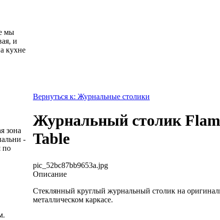
е мы
ая, и
а кухне
Вернуться к: Журнальные столики
Журнальный столик Flame
я зона
Table
пальни -
 по
pic_52bc87bb9653a.jpg
Описание
Стеклянный круглый журнальный столик на оригинал
металлическом каркасе.
м.