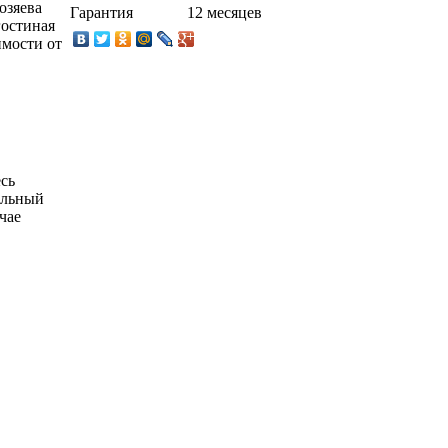
озяева
Гарантия
12 месяцев
гостиная
имости от
есь
альный
чае