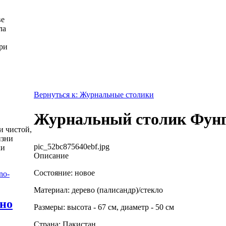
ве
ла
ри
Вернуться к: Журнальные столики
Журнальный столик Фун
и чистой,
изни
pic_52bc875640ebf.jpg
ки
Описание
Состояние: новое
Материал: дерево (палисандр)/стекло
жно
Размеры: высота - 67 см, диаметр - 50 см
Страна: Пакистан