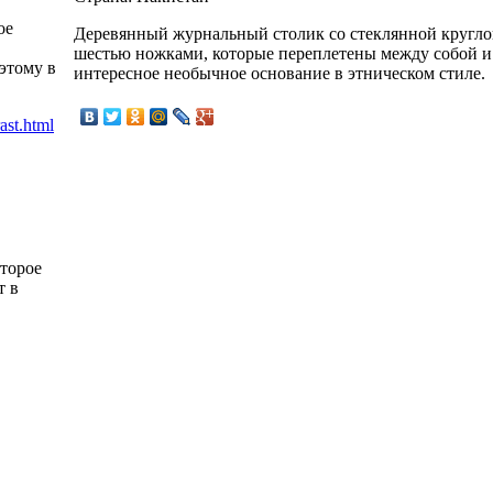
ое
Деревянный журнальный столик со стеклянной кругл
шестью ножками, которые переплетены между собой и
этому в
интересное необычное основание в этническом стиле.
оторое
т в