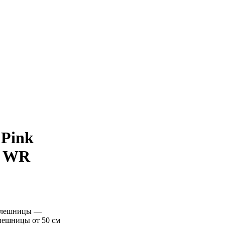
 Pink
6 WR
толешницы —
лешницы от 50 см