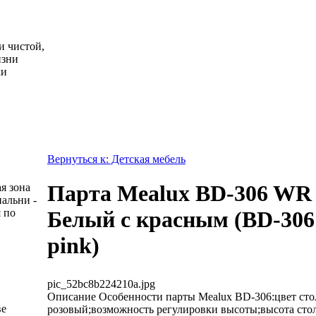
и чистой,
изни
ки
Вернуться к: Детская мебель
Парта Mealux BD-306 WR
я зона
пальни -
 по
Белый с красным (BD-30
pink)
pic_52bc8b224210a.jpg
Описание
Особенности парты Mealux BD-306:цвет с
ве
розовый;возможность регулировки высоты;высота сто