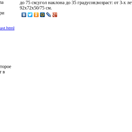
ла
до 75 см;угол наклона до 35 градусов;возраст: от 3-х ле
92х72х50/75 см.
ри
оторое
т в