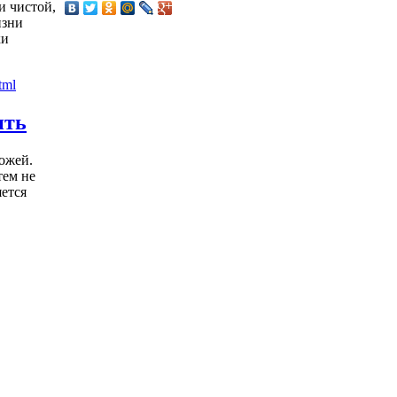
и чистой,
изни
ки
ить
ожей.
тем не
яется