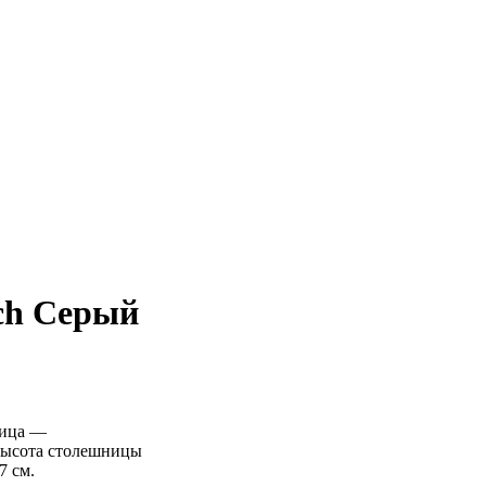
ch Серый
ница —
;высота столешницы
7 см.