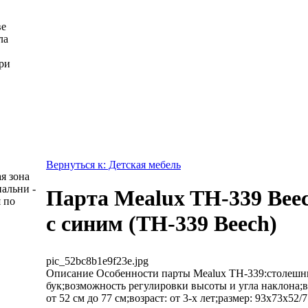
ве
ла
ри
Вернуться к: Детская мебель
я зона
пальни -
Парта Mealux TH-339 Bee
 по
с синим (TH-339 Beech)
pic_52bc8b1e9f23e.jpg
Описание
Особенности парты Mealux TH-339:столеш
бук;возможность регулировки высоты и угла наклона
от 52 см до 77 см;возраст: от 3-х лет;размер: 93х73х52/7