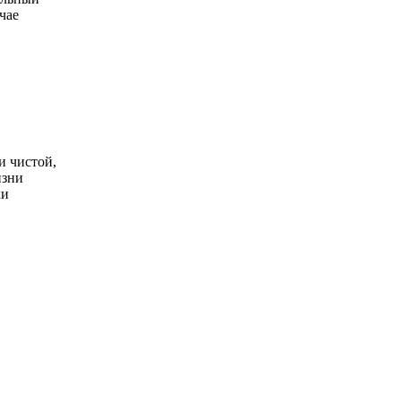
чае
и чистой,
изни
ки