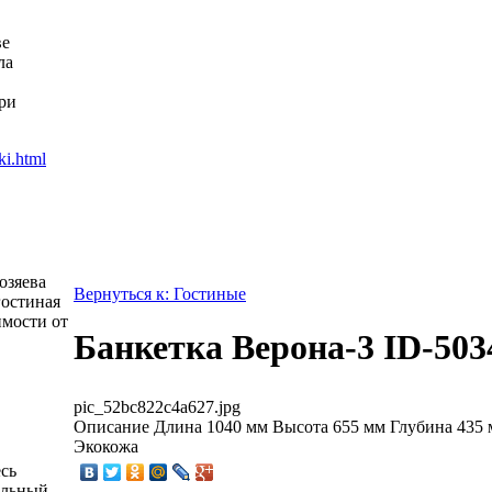
ве
ла
ри
озяева
Вернуться к: Гостиные
гостиная
имости от
Банкетка Верона-3 ID-503
pic_52bc822c4a627.jpg
Описание
Длина 1040 мм Высота 655 мм Глубина 435 
Экокожа
есь
альный