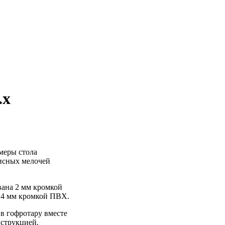
.х
меры стола
фисных мелочей
вана 2 мм кромкой
,4 мм кромкой ПВХ.
 в гофротару вместе
нструкцией.