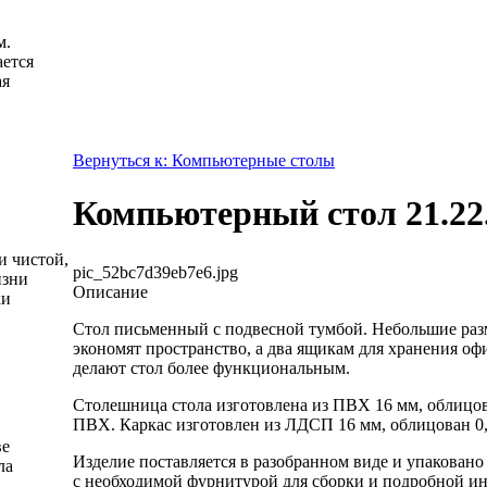
м.
ется
ая
Вернуться к: Компьютерные столы
Компьютерный стол 21.22
и чистой,
pic_52bc7d39eb7e6.jpg
изни
Описание
ки
Стол письменный с подвесной тумбой. Небольшие раз
экономят пространство, а два ящикам для хранения о
делают стол более функциональным.
Столешница стола изготовлена из ПВХ 16 мм, облицо
ПВХ. Каркас изготовлен из ЛДСП 16 мм, облицован 0
ве
Изделие поставляется в разобранном виде и упаковано
ла
с необходимой фурнитурой для сборки и подробной и