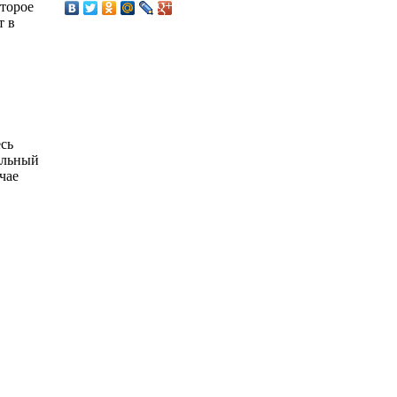
оторое
т в
есь
альный
чае