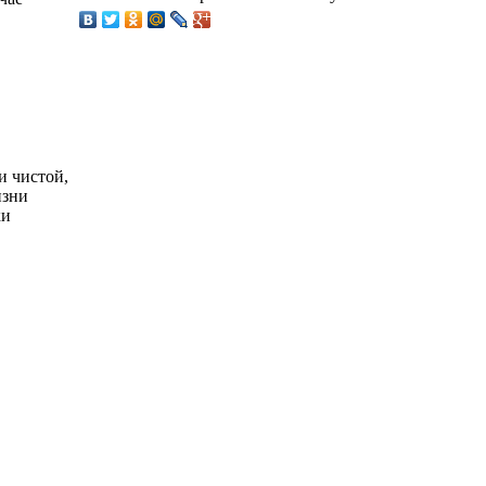
и чистой,
изни
ки