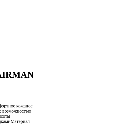
HAIRMAN
фортное кожаное
с возможностью
ысоты
адкамиМатериал