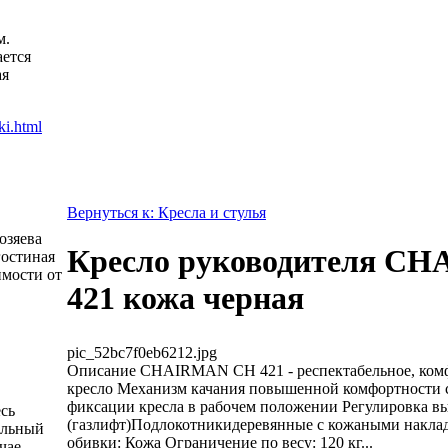
м.
ется
ая
Вернуться к: Кресла и стулья
озяева
Кресло руководителя C
гостиная
имости от
421 кожа черная
pic_52bc7f0eb6212.jpg
Описание
CHAIRMAN CH 421 - респектабельное, ком
кресло Механизм качания повышенной комфортности 
фиксации кресла в рабочем положении Регулировка в
есь
(газлифт)Подлокотникидеревянные с кожаными накл
альный
обивки: Кожа Ограничение по весу: 120 кг...
чае