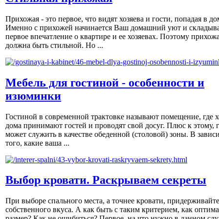
Прихожая - это первое, что видят хозяева и гости, попадая в до
Именно с прихожей начинается Ваш домашний уют и складыва
первое впечатление о квартире и ее хозяевах. Поэтому прихож
должна быть стильной. Но ...
Мебель для гостиной - особенности и
изюминки
Гостиной в современной трактовке называют помещение, где х
дома принимают гостей и проводят свой досуг. Плюс к этому, 
может служить в качестве обеденной (столовой) зоны. В завис
того, какие ваша ...
Выбор кровати. Раскрываем секреты
При выборе спального места, а точнее кровати, придерживайт
собственного вкуса. А как быть с таким критерием, как оптим
размер? Как не ошибиться? Первое, на что нужно в данном слу