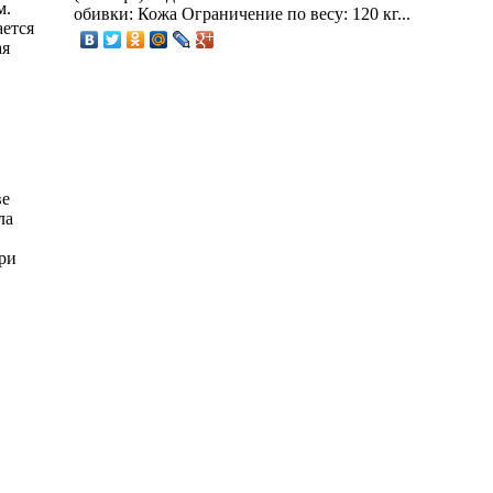
м.
обивки: Кожа Ограничение по весу: 120 кг...
ется
ая
ве
ла
ри