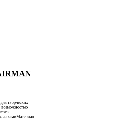
HAIRMAN
для творческих
с возможностью
ысоты
акладкамиМатериал