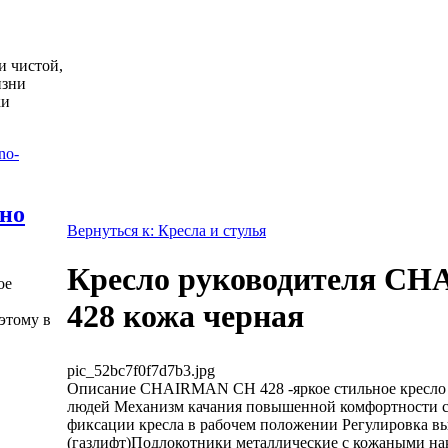
и чистой,
изни
ки
жно
Вернуться к: Кресла и стулья
Кресло руководителя C
ое
428 кожа черная
этому в
pic_52bc7f0f7d7b3.jpg
Описание
CHAIRMAN CH 428 -яркое стильное кресло 
людей Механизм качания повышенной комфортности 
фиксации кресла в рабочем положении Регулировка в
(газлифт)Подлокотники металлические с кожаными н