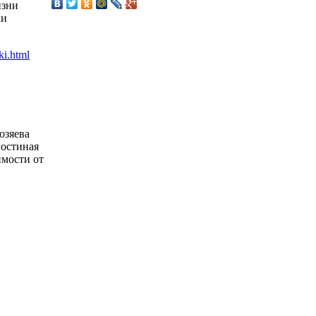
изни
ки
озяева
гостиная
имости от