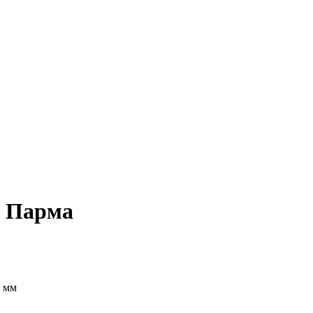
ю Парма
0 мм