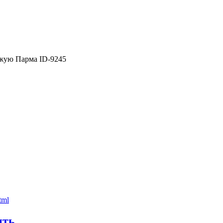
жую Парма ID-9245
ить