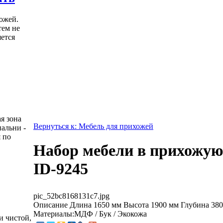
ожей.
тем не
яется
я зона
Вернуться к: Мебель для прихожей
пальни -
 по
Набор мебели в прихожу
ID-9245
pic_52bc8168131c7.jpg
Описание
Длина 1650 мм Высота 1900 мм Глубина 38
Материалы:МДФ / Бук / Экокожа
и чистой,