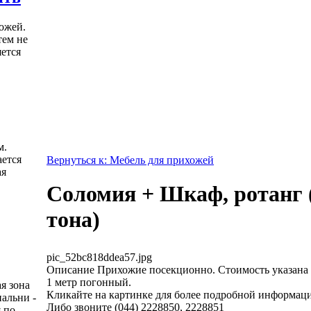
ожей.
тем не
яется
м.
ется
Вернуться к: Мебель для прихожей
ая
Соломия + Шкаф, ротанг 
тона)
pic_52bc818ddea57.jpg
Описание
Прихожие посекционно. Стоимость указана 
1 метр погонный.
я зона
Кликайте на картинке для более подробной информац
пальни -
Либо звоните (044) 2228850, 2228851
 по