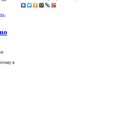
жно
ое
этому в