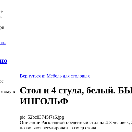
ве
ла
ри
жно
Вернуться к: Мебель для столовых
ое
Стол и 4 стула, белый. 
этому в
ИНГОЛЬФ
pic_52bc83745f7a6.jpg
Описание
Раскладной обеденный стол на 4-8 человек;
позволяют регулировать размер стола.