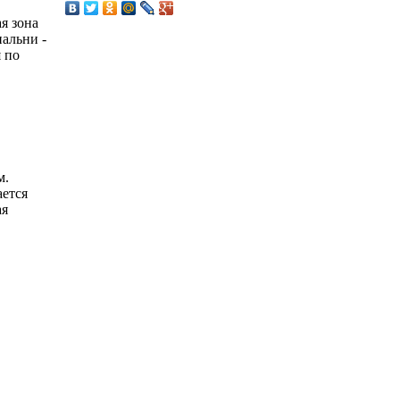
я зона
пальни -
 по
м.
ется
ая