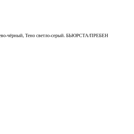
чнево-чёрный, Тено светло-серый. БЬЮРСТА/ПРЕБЕН