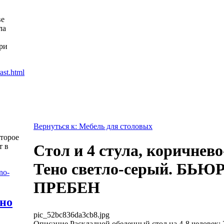
ве
ла
ри
Вернуться к: Мебель для столовых
оторое
Стол и 4 стула, коричнев
т в
Тено светло-серый. БЬЮ
ПРЕБЕН
жно
pic_52bc836da3cb8.jpg
Описание
Раскладной обеденный стол на 4-8 человек;