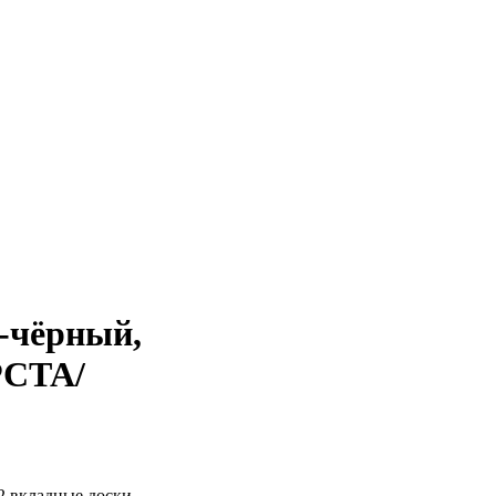
о-чёрный,
РСТА/
 2 вкладные доски