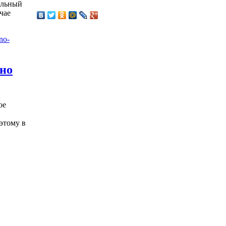
альный
чае
жно
ое
этому в