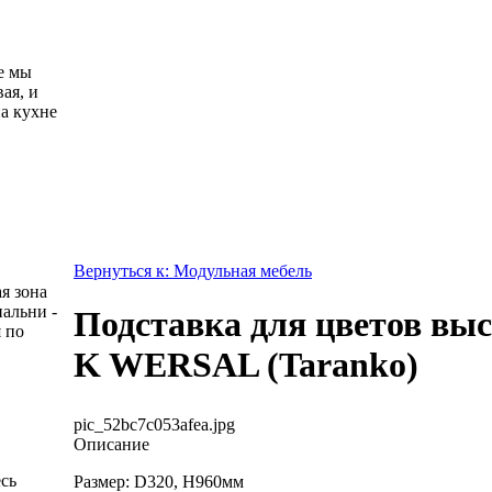
е мы
ая, и
а кухне
Вернуться к: Модульная мебель
я зона
пальни -
Подставка для цветов вы
 по
K WERSAL (Taranko)
pic_52bc7c053afea.jpg
Описание
есь
Размер: D320, H960мм