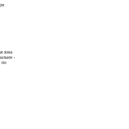
ри
я зона
пальни -
 по