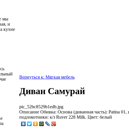
е мы
ая, и
а кухне
есь
альный
Вернуться к: Мягкая мебель
чае
Диван Самурай
pic_52bc8529b1edb.jpg
Описание
Обивка: Основа (диванная часть): Patina 01,
подлокотники: к/з Ruver 228 Milk. Цвет: белый
ве
ла