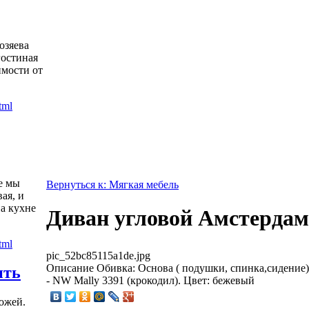
озяева
гостиная
имости от
е мы
Вернуться к: Мягкая мебель
ая, и
а кухне
Диван угловой Амстердам
pic_52bc85115a1de.jpg
Описание
Обивка: Основа ( подушки, спинка,сидение) 
ить
- NW Mally 3391 (крокодил). Цвет: бежевый
ожей.