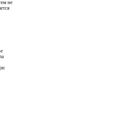
тем не
яется
ве
ла
ри