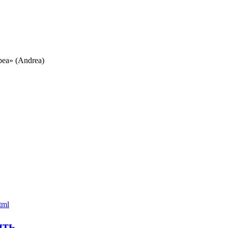
еа» (Andrea)
ить