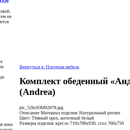
ожей.
тем не
яется
ве
ла
Вернуться к: Плетеная мебель
ри
Комплект обеденный «Ан
(Andrea)
pic_52bc83bf02878.jpg
Описание
Материал изделия: Натуральный ротанг
Цвет: Тёмный орех, античный белый
Размеры изделия: кресло 710x700x930, стол 760x750
я зона
пальни -