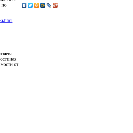
 по
озяева
гостиная
имости от