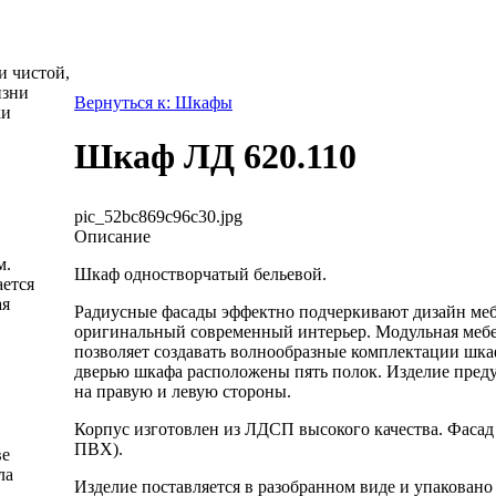
и чистой,
изни
Вернуться к: Шкафы
ки
Шкаф ЛД 620.110
pic_52bc869c96c30.jpg
Описание
м.
Шкаф одностворчатый бельевой.
ется
ая
Радиусные фасады эффектно подчеркивают дизайн меб
оригинальный современный интерьер. Модульная мебе
позволяет создавать волнообразные комплектации шка
дверью шкафа расположены пять полок. Изделие пред
на правую и левую стороны.
Корпус изготовлен из ЛДСП высокого качества. Фаса
ПВХ).
ве
ла
Изделие поставляется в разобранном виде и упаковано