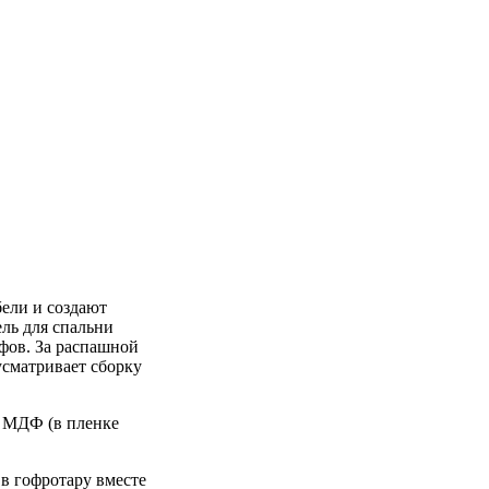
ели и создают
ль для спальни
фов. За распашной
усматривает сборку
д МДФ (в пленке
 в гофротару вместе