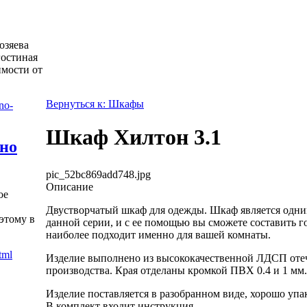
озяева
гостиная
имости от
Вернуться к: Шкафы
Шкаф Хилтон 3.1
жно
pic_52bc869add748.jpg
Описание
ое
Двустворчатый шкаф для одежды. Шкаф является одни
этому в
данной серии, и с ее помощью вы сможете составить г
наиболее подходит именно для вашей комнаты.
Изделие выполнено из высококачественной ЛДСП оте
производства. Края отделаны кромкой ПВХ 0.4 и 1 мм.
Изделие поставляется в разобранном виде, хорошо упа
В комплект входит инструкция.