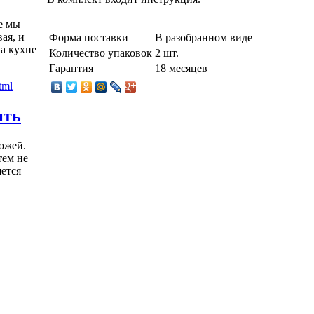
е мы
ая, и
Форма поставки
В разобранном виде
а кухне
Количество упаковок
2 шт.
Гарантия
18 месяцев
ить
ожей.
тем не
яется