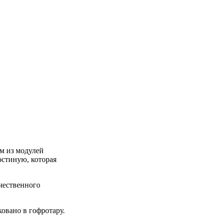
м из модулей
остиную, которая
чественного
ковано в гофротару.